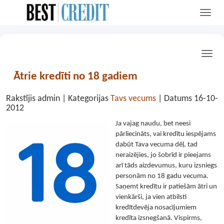
Ātrie kredīti no 18 gadiem
Rakstījis
admin
| Kategorijas
Tavs vecums
| Datums 16-10-
2012
Ja vajag naudu, bet neesi
pārliecināts, vai kredītu iespējams
dabūt Tava vecuma dēļ, tad
neraizējies, jo šobrīd ir pieejams
arī tāds aizdevumus, kuru izsniegs
personām no 18 gadu vecuma.
Saņemt kredītu ir patiešām ātri un
vienkārši, ja vien atbilsti
kredītdevēja nosacījumiem
kredīta izsnegšanā. Vispirms,