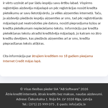
ir vērts uzzināt arī par šādu iespēju savu ērtību labad. Vispirms
reģistrējies aizdevēja mājaslapā un pēc reģistrācijas nosūti kredīta
pieteikumu ar savu lietotājvārdu, ja vēlies aizņemties internetā. Taču,
ja aizdevējs piedāvās iespēju aizņemties ar sms, tad pēc reģistrēšanās
mājaslapā pat neatrodoties pie datora, nosūti pieprasījuma īsziņu ar
kredīta pieteikumam nepieciešamo tekstu. Informāciju par kredīta
pieteikšanas tekstu atradīsi kredītdvēja mājaslapā, jo katram no ātro
kredītu devējiem, kas piedāvās aizņemties arī ar sms, kredīta
pieprasīšanas teksts atšķiras.
Cita informācija par
ātrajiem kredītiem no 18 gadiem pieejama
Internet Credit mājas lapā
.
© Visas tiesības pieder SIA "AB Software" 2026
Ātrie kredīti internetā, ātrais kredīts bez maksas, naudas aizdevumi.
Adrese: Čiekurkalna 1. līnija 84. LV-1026 Rīga, Latvija
Tel.: (371) 25 999 075 , E-pasts: info(at)ic.lv