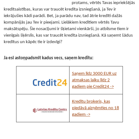
protams, vērtēs Tavas iepriekšējās
kredītsaistības, kuras var traucēt kredīta izsniegšanā, ja Tev ir
iekrājušies kādi parādi. Bet, ja parādu nav, tad ātrie kredīti dažās
kompānijās jau Tev ir pieejami. Lielākiem kredītiem vērtēs Tavu
maksātspēju. Šie nosacījumi ir šķietami vienkārši, jo atbilsme tiem ir
vienīgais šķērslis, kas var traucēt kredīta izsniegšanā. Kā saņemt šādus
kredītus un kāpēc tie ir izdevīgi?
Ja esi astoņpadsmit kadus vecs, saņem kredītu:
Saņem līdz 3000 EUR uz
atmaksas laiku līdz 2
gadiem pie Credit24 ->
Kredītu brokeris, kas
piedāvā aizņēmties no 18
gadiem ->