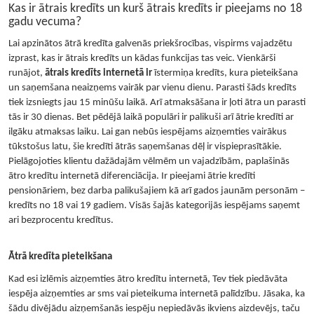
Kas ir ātrais kredīts un kurš ātrais kredīts ir pieejams no 18
gadu vecuma?
Lai apzinātos ātrā kredīta galvenās priekšrocības, vispirms vajadzētu
izprast, kas ir ātrais kredīts un kādas funkcijas tas veic. Vienkārši
runājot,
ātrais kredīts internetā ir
īstermiņa kredīts, kura pieteikšana
un saņemšana neaizņems vairāk par vienu dienu. Parasti šāds kredīts
tiek izsniegts jau 15 minūšu laikā. Arī atmaksāšana ir ļoti ātra un parasti
tās ir 30 dienas. Bet pēdējā laikā populāri ir palikuši arī ātrie kredīti ar
ilgāku atmaksas laiku. Lai gan nebūs iespējams aizņemties vairākus
tūkstošus latu, šie kredīti ātrās saņemšanas dēļ ir vispieprasītākie.
Pielāgojoties klientu dažādajām vēlmēm un vajadzībām, paplašinās
ātro kredītu internetā diferenciācija. Ir pieejami ātrie kredīti
pensionāriem, bez darba palikušajiem kā arī gados jaunām personām –
kredīts no 18 vai 19 gadiem. Visās šajās kategorijās iespējams saņemt
ari bezprocentu kredītus.
Ātrā kredīta pieteikšana
Kad esi izlēmis aizņemties ātro kredītu internetā, Tev tiek piedāvāta
iespēja aizņemties ar sms vai pieteikuma internetā palīdzību. Jāsaka, ka
šādu divējādu aizņemšanās iespēju nepiedāvās ikviens aizdevējs, taču