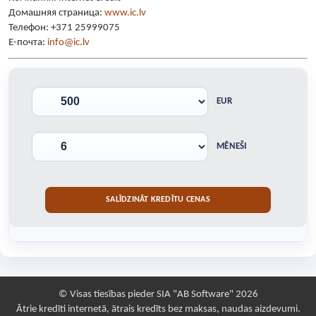
Домашняя страница:
www.ic.lv
Телефон: +371 25999075
E-почта:
info@ic.lv
EUR
MĒNEŠI
© Visas tiesības pieder SIA "AB Software" 2026
Ātrie kredīti internetā, ātrais kredīts bez maksas, naudas aizdevumi.