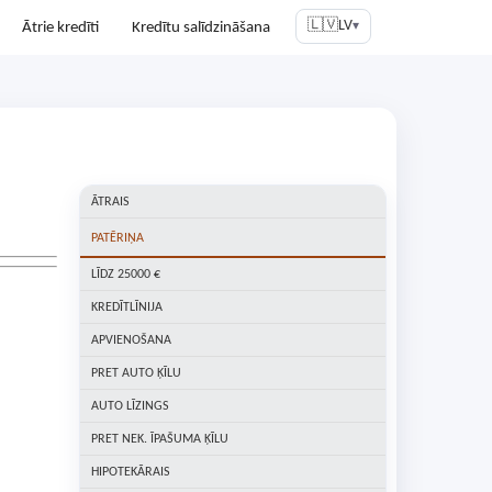
🇱🇻
LV
Ātrie kredīti
Kredītu salīdzināšana
▾
ĀTRAIS
PATĒRIŅA
LĪDZ 25000 €
KREDĪTLĪNIJA
APVIENOŠANA
PRET AUTO ĶĪLU
AUTO LĪZINGS
PRET NEK. ĪPAŠUMA ĶĪLU
HIPOTEKĀRAIS