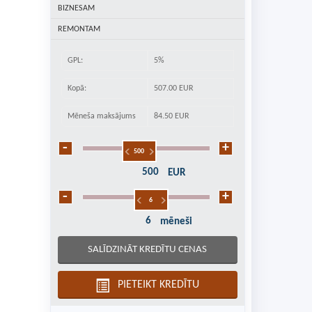
BIZNESAM
REMONTAM
GPL:
5%
Kopā:
507.00
EUR
Mēneša maksājums
84.50 EUR
500
EUR
6
mēneši
1
2
3
4
5
6
9
12
18
24
36
48
60
72
84
PIETEIKT KREDĪTU